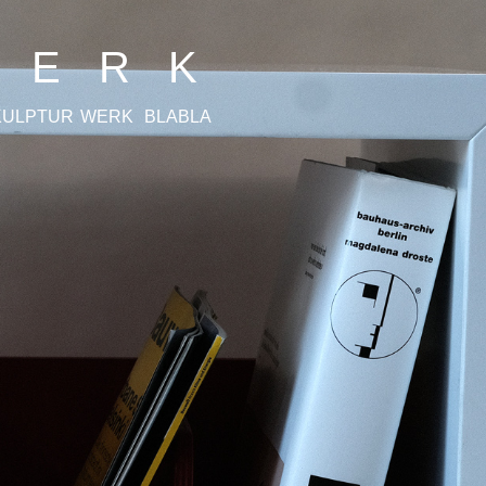
 E R K
KULPTUR
WERK
BLABLA