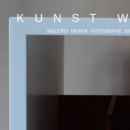
K U N S T
W
MALEREI
GRAFIK
FOTOGRAFIE
S